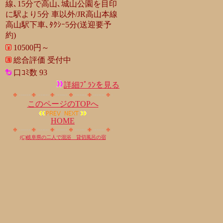
線､15分で高山､城山公園を目印
に駅より5分 車以外/JR高山本線
高山駅下車､ﾀｸｼｰ5分(送迎要予
約)
10500円～
総合評価 受付中
口ｺﾐ数 93
詳細ﾌﾟﾗﾝを見る
このページのTOPへ
HOME
(C)岐阜県の二人で混浴 貸切風呂の宿