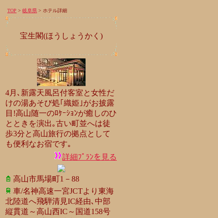
TOP
>
岐阜県
> ホテル詳細
宝生閣(ほうしょうかく)
4月､新露天風呂付客室と女性だ
けの湯あそび処｢織姫｣がお披露
目!高山随一のﾛｹｰｼｮﾝが癒しのひ
とときを演出｡古い町並へは徒
歩3分と高山旅行の拠点として
も便利なお宿です｡
詳細ﾌﾟﾗﾝを見る
高山市馬場町1－88
車/名神高速一宮JCTより東海
北陸道へ飛騨清見IC経由､中部
縦貫道～高山西IC～国道158号