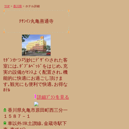
TOP
>
香川県
> ホテル詳細
ﾁｻﾝｲﾝ丸亀善通寺
ﾓﾀﾞﾝかつ巧妙にﾃﾞｻﾞｲﾝされた客
室には､ﾀﾞﾌﾞﾙﾍﾞｯﾄﾞをはじめ､充
実の設備がｾﾝｽよく配置され､機
能的に快適にお過ごし頂けま
す｡観光にも便利で快適､お得な
ﾎﾃﾙ
詳細ﾌﾟﾗﾝを見る
香川県丸亀市原田町西三分一
１５８７－１
車以外/JR土讃線､金蔵寺駅下