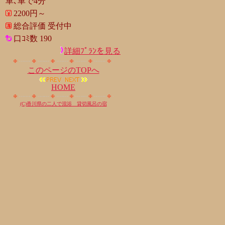
車､車で4分
2200円～
総合評価 受付中
口ｺﾐ数 190
詳細ﾌﾟﾗﾝを見る
このページのTOPへ
HOME
(C)香川県の二人で混浴 貸切風呂の宿