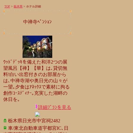
TOP
>
栃木県
> ホテル詳細
中禅寺ﾍﾟﾝｼｮﾝ
ｳｯﾄﾞﾃﾞｯｷを備えた和洋2つの展
望風呂【禅】【華】は､貸切無
料!白い出窓付きのお部屋から
は､中禅寺湖や奥日光の山々が
一望｡夕食はｱﾈｯｸｽで素材に拘る
創作ｺｰｽﾃﾞｨﾅｰ｡充実した湖畔の
休日を｡
詳細ﾌﾟﾗﾝを見る
栃木県日光市中宮祠2482
車/東北自動車道宇都宮IC､日