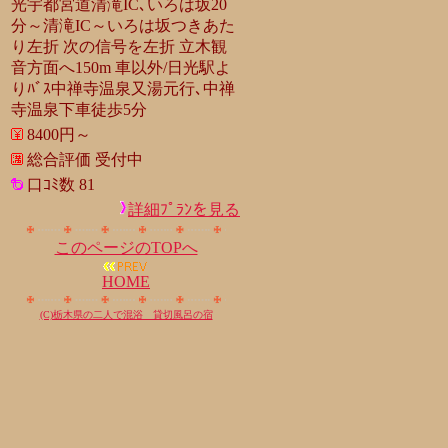
光宇都宮道清滝IC､いろは坂20
分～清滝IC～いろは坂つきあた
り左折 次の信号を左折 立木観
音方面へ150m 車以外/日光駅よ
りﾊﾞｽ中禅寺温泉又湯元行､中禅
寺温泉下車徒歩5分
8400円～
総合評価 受付中
口ｺﾐ数 81
詳細ﾌﾟﾗﾝを見る
このページのTOPへ
HOME
(C)栃木県の二人で混浴 貸切風呂の宿