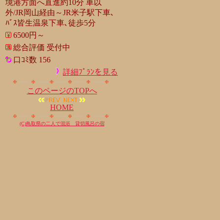
境港方面へ直進約10分 車以
外/JR岡山経由～JR米子駅下車､
ﾊﾞｽ皆生温泉下車､徒歩5分
6500円～
総合評価 受付中
口ｺﾐ数 156
詳細ﾌﾟﾗﾝを見る
このページのTOPへ
HOME
(C)鳥取県の二人で混浴 貸切風呂の宿