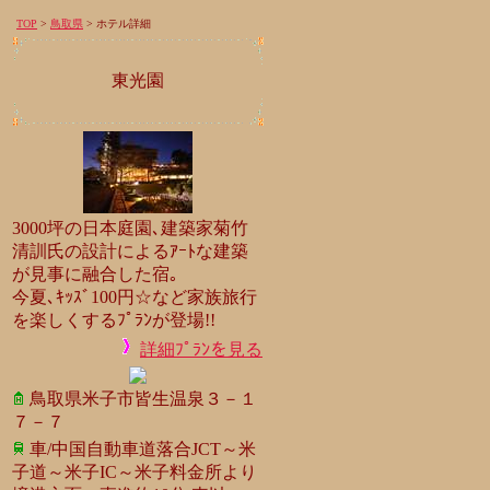
TOP
>
鳥取県
> ホテル詳細
東光園
3000坪の日本庭園､建築家菊竹
清訓氏の設計によるｱｰﾄな建築
が見事に融合した宿｡
今夏､ｷｯｽﾞ100円☆など家族旅行
を楽しくするﾌﾟﾗﾝが登場!!
詳細ﾌﾟﾗﾝを見る
鳥取県米子市皆生温泉３－１
７－７
車/中国自動車道落合JCT～米
子道～米子IC～米子料金所より