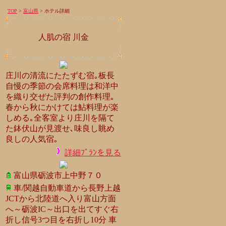
TOP
>
富山県
> ホテル詳細
人肌の宿 川金
庄川の清流にたたずむ宿｡板長
自慢の季節の会席料理は和洋中
を織り交ぜた評判の創作料理｡
春から秋にかけては鮎料理が楽
しめる｡全客室より庄川を隔て
た鉢伏山が見渡せ､味良し眺め
良しの人気宿｡
詳細ﾌﾟﾗﾝを見る
富山県砺波市上中野７０
車/関越自動車道から長野上越
JCTから北陸道へ入り富山方面
へ～砺波IC～出口を出てすぐ右
折し信号3つ目を右折し10分 車