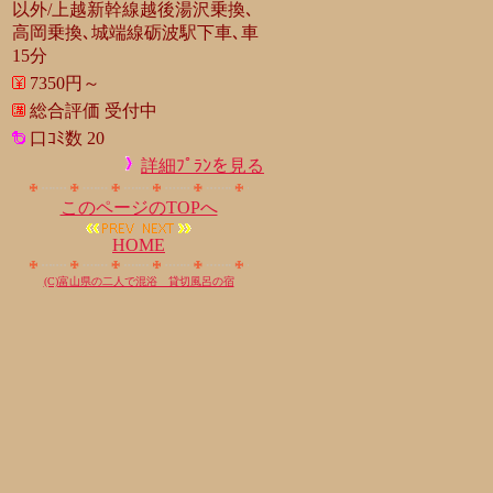
以外/上越新幹線越後湯沢乗換､
高岡乗換､城端線砺波駅下車､車
15分
7350円～
総合評価 受付中
口ｺﾐ数 20
詳細ﾌﾟﾗﾝを見る
このページのTOPへ
HOME
(C)富山県の二人で混浴 貸切風呂の宿